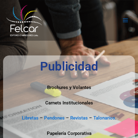
Ir
al
contenido
Publicidad
Brochures y Volantes
Carnets Institucionales
Libretas
–
Pendones
–
Revistas
–
Talonarios
.
Papelería Corporativa