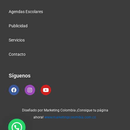
Agendas Escolares
Publicidad
Servicios
Contacto
Síguenos
F
I
Y
a
n
o
c
s
u
e
t
t
b
a
u
Diseñado por Marketing Colombia ¡Consigue tu página
o
g
b
o
r
ahora!
www.marketingcolombia.com.co
e
k
a
m